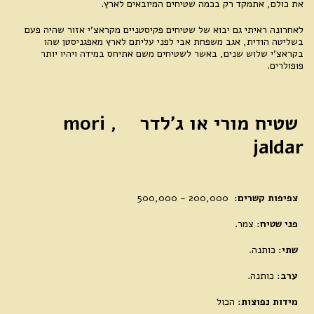
את כולם, אתמקד רק בכמה שטיחים המיובאים לארץ.
לאחרונה ראיתי גם יבוא של שטיחים פקיסטניים מקראצ'י אזור שהיה פעם
בשליטה הודית, אגב משפחת אבי לפני עליתם לארץ מאפגניסטן שהו
בקראצ'י שלוש שנים, באשר לשטיחים משם אתיחס במידה ויהיו יותר
פופולרים.
שטיח מורי או ג'לדר mori ,
jaldar
צפיפות קשרים:
200,000 - 500,000
פני שטיח:
צמר.
שתי:
כותנה.
ערב:
כותנה.
מידות נפוצות:
הכול