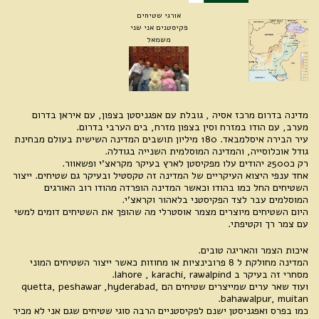
אורגי שטיחים
פקיסטנים אני שני
משמאל
מדינה בדרום מרכז אסיה , גובלת עם אפגניסטן בצפון, עם איראן בדרום
מערב, עם הודו במזרח וסין בצפון מזרח, בים הערבי בדרום.
עיר הבירה איסלמבאד. 180 מיליון תושבים המדינה השישית בעולם מבחינת
גודל אוכלוסייה, והמדינה המוסלמית השנייה בגודלה.
רק כ2500 יהודים עלו מפקיסטן לארץ בעיקר מקראצ'י ופשאוור.
אחד ענפי היצוא העיקריים של המדינה זה טקסטיל ובעיקר גם שטיחים. ייצור
השטיחים החל כמו בהודו וכאשר המדינה הופרדה מהודו רוב האורגים
המוסלמים עבר לצד הפקיסטני בלאהור וקראצ'י.
היום השטיחים מיוצרים מצמר אוסטרלי מה שהופך את השטיחים דומים למשי
עם צמר רך וקטיפתי.
איכות הצמר והאריגה טובים.
המדינה מחולקת ל 8 פרובינציות או מחוזות כאשר ייצור השטיחים המוני
מסחרי זה בעיקר ב lahore , karachi, rawalpind.
ועוד שאר ערים שמייצרים שטיחים הם quetta, peshawar ,hyderabad,
bahawalpur, muitan.
כמו בפרס ואפגניסטן ישנם לפקיסטניים הרבה סוגי שטיחים שגם אני לא מכיר