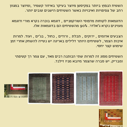
השטיח הנפוץ ביותר בפקיסטן מיוצר בעיקר באיזור קשמיר ,ומיוצר במגוון
רחב של צפיפויות ואיכויות כאשר השטיחים הישנים טובים יותר.
הדוגמאות לקוחות מדפוסי הטורקמניים , דוגמא בוכרה נקרא מורי ודוגמא
מעוינים נקרא ג'אלדר. 90% מהשטיחים הם בדוגמאות אלו.
הצבעים אדומים , ירוקים , תכלת , ורודים , כחול , בג'ים , ועוד. למרות
איכות הצמר, לשטיחים היותר דלילים באריגה יש נטייה להשחק אחרי זמן
שימוש קצר יחסי.
השטיחים מסוג זה למרות שתי הכותנה רכים מאד, עם צמר רך קטיפתי
ומבריק. יש סברה שהצמר מיובא מניו זילנד.