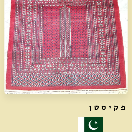
פ ק י ס ט ן