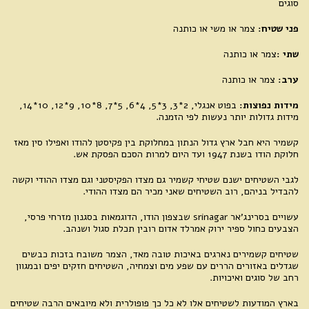
סוגים
פני שטיח:
צמר או משי או כותנה
שתי :
צמר או כותנה
ערב:
צמר או כותנה
מידות נפוצות:
בפוט אנגלי, 2*3, 3*5, 4*6, 5*7, 8*10, 9*12, 10*14,
מידות גדולות יותר נעשות לפי הזמנה.
קשמיר היא חבל ארץ גדול הנתון במחלוקת בין פקיסטן להודו ואפילו סין מאז
חלוקת הודו בשנת 1947 ועד היום למרות הסכם הפסקת אש.
לגבי השטיחים ישנם שטיחי קשמיר גם מצדו הפקיסטני וגם מצדו ההודי וקשה
להבדיל בניהם, רוב השטיחים שאני מכיר הם מצדו ההודי.
עשויים בסרינג'אר srinagar שבצפון הודו, הדוגמאות בסגנון מזרחי פרסי,
הצבעים כחול ספיר ירוק אמרלד אדום רובין תכלת סגול ושנהב.
שטיחים קשמירים נארגים באיכות טובה מאד, הצמר משובח בזכות כבשים
שגדלים באזורים הררים עם שפע מים וצמחיה, השטיחים חזקים יפים ובמגוון
רחב של סוגים ואיכויות.
בארץ המודעות לשטיחים אלו לא כל כך פופולרית ולא מיובאים הרבה שטיחים