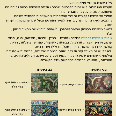
גיל השטיח גם לפי מוטיבים אלו.
הערים המובילות בשטיחים הפרסיים שבהם נארגים שטיחים ברמה גבוהה הם:
איספהן, קשן, קום, נעין, טבריז ועוד.
מחירי השטיחים נקבעים גם לפי המשפחות שהשטיחים מהסדנא שלהם
נחשבים ליוקרתיים יותר , בדומה לצייר מפורסם ובעל שם שתמונותיו יקרות
יותר.
למשל משפחת סרפיאן מהעיר איספהן, משפחת מוכטאשם מהעיר קשאן ,
וכ'ד.
שמות שטיחים פרסיים
נפוצים נוספים - המדן, שיראז, חורסאן, סנה, סרוק,
קרמן, וירמין, אבדה, ארדביל, בכטיאר, קשקולי, טפריש, בידג'אר, הריז,
קולאי, קלרדש, אפשר, גורוון, מהל, ברצ'לו ועוד רבים.
לא כל שטיח מאותו עיר או כפר שווים ברמתם ואיכותם, בתמונות שלפניכם
צילמתי 3 שטיחים שנארגו בעיר קשאן וסביבתה וישנם הבדלים גדולים בין
האריגות, המטבע בתמונה להמחשת גודל הקשרים.
פני השטיח
גב השטיח
- צ
פיפות כ 300 אלף
- שטיח קשאן הרון -
קשר למ'ר
- שטיח קשאן ארדכאן
- צ
פיפות כ 500 אלף
-
קשר למ'ר