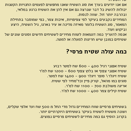
אם אנו יודעים בערך את סוג השטיח שאנו מחפשים לפעמים החנויות הקטנות
יכולות להשיג כל דבר שנרצה גם אם אין להן את השטיח כרגע במלאי,
ובהרבה יותר זול. שווה לנסות.
המחירים נקבעים בעיקר לפי צפיפויות, איכות צמר, כפי שמוסבר בתחילת
המאמר, סוג השטיח כלומר מאיזה מדינה או עיר נארגו, גיל השטיח, היצע
וביקוש ועוד.
אנסה להעריך כמה דוגמאות לטווח מחירים לשטיחים חדשים וסוגים שונים של
שטיחים כמובן שיש חריגות למעלה או למטה.
כמה עולה שטיח פרסי?
שטיח אפגני רגיל 400 - 600 שח למטר רבוע
שטיח אפגני צפוף או בלוץ צפוף 600 - 1200 שח למ'ר
שטיח זיגלר\ סופר זיגלר 900 - 1400 שח למטר.
סוגים כמו מהאל, קורק פיין וכד'מחיר לפי שטיח.
אריגה משולבת 700 - 1100 שח למ'ר.
שטיח קילים צמר 400 - 1000 שח למ'ר.
בשטיחים פרסיים טווח המחירים גדול מדי החל מ 500 שח ועד אלפי שקלים,
ושונה משטיח לשטיח בעיקר בשטיחים היוקרתיים יותר.
בקרוב הוסיף גם כמה מחירים לשטיחים פרסיים נפוצים.