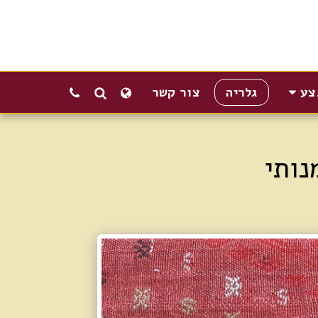
צע
גלריה
צור קשר
נותי