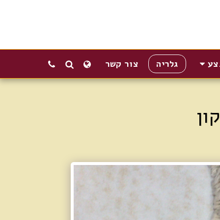
צע
גלריה
צור קשר
ון