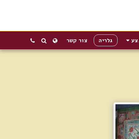
צע
גלריה
צור קשר