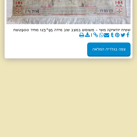
שטיח יודאיקה משי - משומש במצב טוב מידה 95*123 מחיר 2900שח
צפה בגלריה המלאה