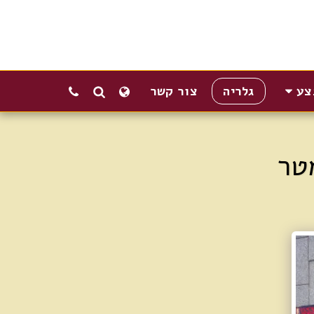
צע
גלריה
צור קשר