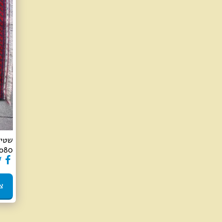
80סמ
צ