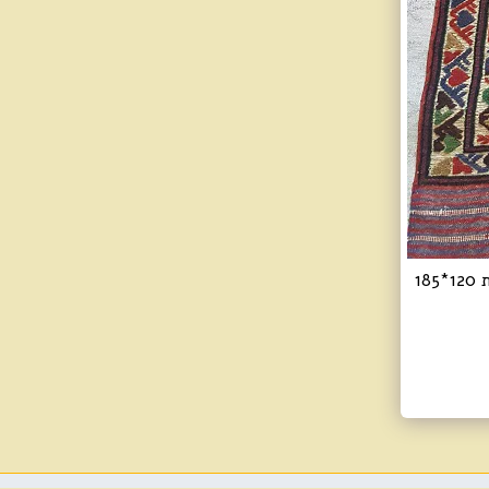
שטיח אוזבקי אריגה משולבת - שטיח אפגני שנקרא אוזבקי אריגה משולבת מידות 120*185