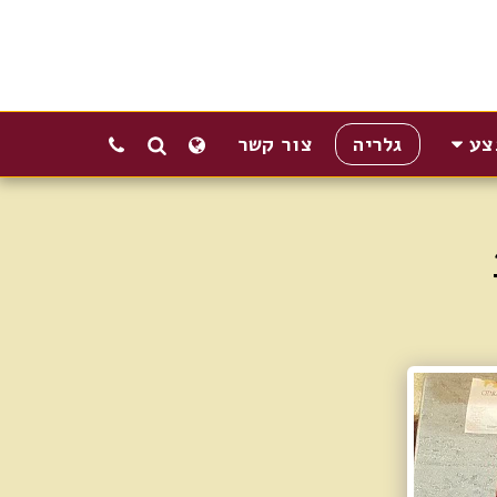
צע
גלריה
צור קשר