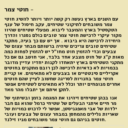
-
חוטי צמר
עם השנים בארץ נעשה רק קשה יותר ויותר להשיג חוטי
צמר משובחים לתיקוני שטיחים, עקב חיסול של ענף
הטקסטיל בארץ והמעבר ליבוא. מפעלי שטיחים שהיוו
מקור עיקרי לרכישת חוטי צמר טובים כולם נסגרו והדרך
היחידה לרכישה היא ביבוא . אך יש עם כך בעיה, מתקני
שטיחים טובים צריכים שיהיה ברשותם מבחר עצום של
צבעים וכדי להזמין חוט מחו"ל יש להזמין לפחות כמה
מאות ק"ג של חוט מצבע אחד בלבד, אני חושב גם אם כל
מתקני השטיחים בארץ יתאחדו לקנות יחדיו עדיין מדובר
בכמויות לא כדאיות לרכישה לכן רובם מתקנים בחוטים
אקריליים סינטטיים או בצבעים לא מתאימים. או קניית
חוטי צמר בחנויות לסריגה שחשוב לציין שהם חוטים
אחרים מנופחים יותר וכלל לא מתאימים לשטיחים אפשר
לתקן איתם אך יתבלו מהר מאד.
אנו בכהן שטיחים זיהינו את המגמה בזמן ובשיתוף של
מר חיים איתני הבעלים של שטיחי כרמל שהוא גם חבר
ילדות של אבי מאפגניסטן, אפשר לי לרכוש כמויות של
שאריות גלילים מהמחסן במבחר עצום של צבעים ועובי
חוטים בניהם גם חוטי צמר משובחים מניו זילנד.