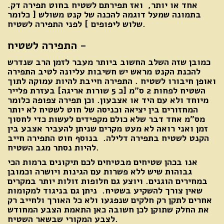
אחד או יותר, ואז תפירתם לשטיח בחוט תפירה דק.
בתמונה שמעל דוגמה להכנה של קנט משולש [ כלומר
שלוש ליפופים ] לפני התפירה לשטיח.
התפירה לשטיח -
כמובן שזה השלב החשוב ביותר מעבר לזמן הרב שנדרש
להכנת הקנט מראש יש חשיבות עליונה לטיב התפירה
ואופן חיבורו לשטיח . התפירה חייבת להיות עמוקה לתוך
השטיח לפחות 2 ס"מ [כ 5 שורות אריגה] בעזרת פלייר
מיוחד ולא עם היד או אצבעון. וכן תפירה צפופה כלומר
המחזורים בין יציאה וכניסה של חוט לשטיח לא יותר
מס"מ אחד דבר שלא כולם מקפידים לעשות כדי לחסוך
זמן ואני רואה לא מעט מקרים שניתן להעביר אצבע בין
הקנט לשטיח בתפירה דלילה. בנוסף חוט התפירה חייב
להיות נסתר מגב השטיח.
אנו בכהן שטיחים מבטיחים לכם תיקונים ברמות הכי
גבוהות שיש ללא פשרות עם הגינות ויושרה וכמובן
במחירים הוגנים. ויוצע גם חלופות זולות יותר במקרים
שאין צורך להשקיע בשטיח. ניתן גם בניגוד למקומות
אחרים לתקן רק חלקים שנפגעו ולא כל האורך ולחייב רק
את החלק שתוקן לכן חשובה כאן התאמת הצבע המחודש
לצבע המקורי שבשאר השטיח.