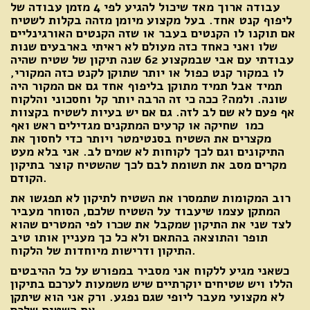
עבודה ארוך מאד שיכול להגיע לפי 4 מזמן עבודה של
ליפוף קנט אחד. בעל מקצוע מיומן מזהה בקלות לשטיח
אם תוקנו לו הקנטים בעבר או שזה הקנטים האורגינליים
שלו ואני כאחד כזה מעולם לא ראיתי בארבעים שנות
עבודתי עם אבי שבמקצוע 62 שנה תיקון של שטיח שהיה
לו במקור קנט כפול או יותר שתוקן לקנט כזה המקורי,
תמיד אבל תמיד מתוקן בליפוף אחד גם אם המקור היה
שונה. ולמה? ככה כי זה הרבה יותר קל וחסכוני והלקוח
אף פעם לא שם לב לזה. גם אם יש בעיות לשטיח בקצוות
כמו שחיקה או קרעים המתקנים מגדילים ראש ואף
מקצרים את השטיח בסנטימטר ויותר כדי לחסוך את
התיקונים וגם לכך לקוחות לא שמים לב. אני בלא מעט
מקרים מסב את תשומת לבם לכך שהשטיח קוצר בתיקון
הקודם.
רוב המקומות שתמסרו את השטיח לתיקון לא תפגשו את
המתקן עצמו שיעבוד על השטיח שלכם, הסוחר מעביר
לצד שני את התיקון שמקבל את שכרו לפי המטרים שהוא
תופר והתוצאה בהתאם ולא כל כך מעניין אותו טיב
התיקון ודרישות מיוחדות של הלקוח.
כשאני מגיע ללקוח אני מסביר במפורש על כל ההיבטים
הללו ויש שטיחים יוקרתיים שיש משמעות לערכם בתיקון
לא מקצועי מעבר ליופי שגם נפגע. ורק אני הוא שיתקן